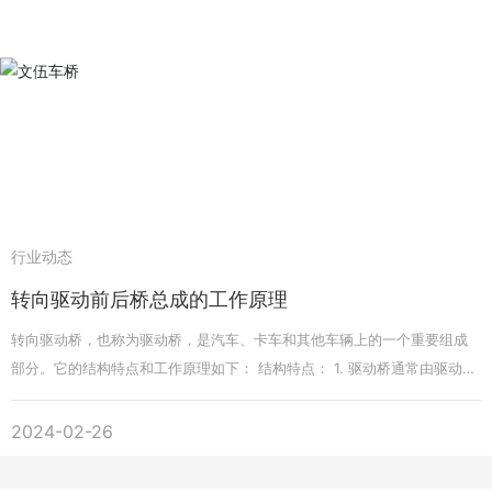
在2mm以内,可采用冷压校正;如果变形较大可采用加热校正,但温度应在70
0e以下,防止因温度过高造成金属组织变化而影响桥壳的强度。
行业动态
转向驱动前后桥总成的工作原理
转向驱动桥，也称为驱动桥，是汽车、卡车和其他车辆上的一个重要组成
部分。它的结构特点和工作原理如下： 结构特点： 1. 驱动桥通常由驱动
轴、差速器、齿轮和轴承组成。驱动轴通过差速器和齿轮与车辆的发动机
和变速器相连。 2. 驱动桥通常位于车辆的后部，负责传递发动机的动力到
2024-02-26
车辆的后轮。 3. 驱动桥通常由坚固的金属材料制成，以承受车辆的重量和
扭转力。 工作原理： 1. 当发动机产生动力时，动力通过变速器传递到驱动