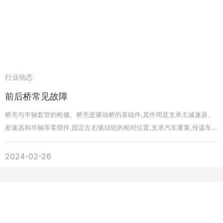
行业动态
前后桥常见故障
桥壳与半轴套管的检修。桥壳是驱动桥的基础件,其作用是支承主减速器、
差速器和半轴等零部件,固定左右驱动轮的相对位置,支承汽车重量,传递车架
与车轮之间的各种作用力。 桥壳按结构分为整体式桥壳和分段式桥壳。东
风EQ1092型汽车为整体式桥壳的结构。它用球墨铸铁铸造而成,两端压入
2024-02-26
无缝钢管制成的半轴套管。整体式铸造式桥壳刚度大、强度高,适用于中、
重型汽车。钢板冲压焊接式桥壳具有质量小、工艺简单、成本低、抗冲击
性好等特点,被广泛应用于轿车和轻型货车。 用专用量具测量桥壳半轴套管
承孔的同轴度,应不大于0.10mm;或者用标准半轴检测桥壳的弯曲变形,两半
轴中心之差不大于0.75mm。桥壳变形超过规定值,应进行校正。弯曲变形