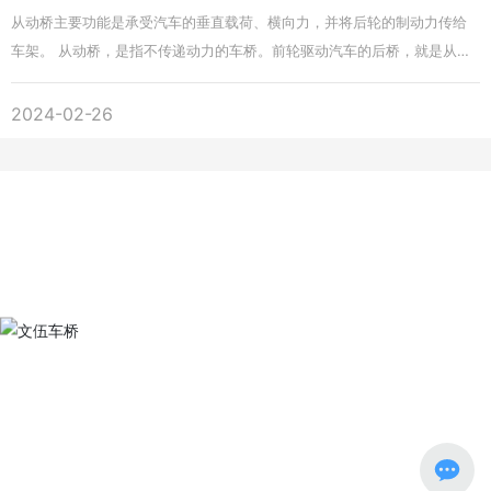
佳。此外，车辆的负载情况、悬挂系统的状态以及轮胎的磨损也会对制动
从动桥主要功能是承受汽车的垂直载荷、横向力，并将后轮的制动力传给
性能产生一定的影响。 综上所述，影响汽车制动性能的主要因素包括制动
车架。 从动桥，是指不传递动力的车桥。前轮驱动汽车的后桥，就是从动
系统的设计与性能、制动器片材料与磨损、制动液的性能与变质、制动器
桥。后轮驱动汽车的前桥，也不传递动力，也是从动桥，但它要承担转向
盘/鼓的磨损与变形，以及车辆状态和故障等。车主需要定期检查和维护这
的任务，所以通常称为转向桥。 转向从动桥，使整机转向的车桥无驱动机
2024-02-26
些关键部件，以确保汽车具备良好的制动性能，从而保证行车安全。
构，转向时两边的车轮可相对车架偏转一定角度：除承受垂直载荷外，还
承受制动力和侧向力以及这些力造成的力矩。