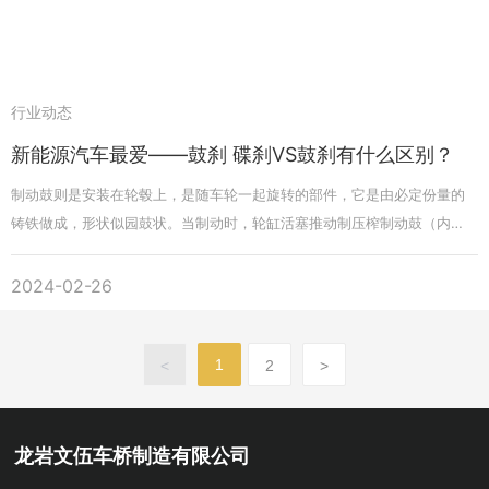
行业动态
新能源汽车最爱——鼓刹 碟刹VS鼓刹有什么区别？
制动鼓则是安装在轮毂上，是随车轮一起旋转的部件，它是由必定份量的
铸铁做成，形状似园鼓状。当制动时，轮缸活塞推动制压榨制动鼓（内
侧），制动鼓遭到冲突减速，迫使车轮停止滚动。 当然了鼓刹零件的加工
与构成较为简略，然后可非常好的下降制作本钱，这也即是为何我们以为
2024-02-26
鼓刹即是简配和不良知的要素地址。
1
<
2
>
龙岩文伍车桥制造有限公司