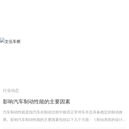
桥上的齿轮。 2. 驱动桥上的差速器将动力传递到两个后轮上，使车辆得以
行驶。 3. 在转弯时，差速器可以使两个后轮以不同的速度旋转，以克服内
外轮的旋转半径差异。 另外，一些现代车辆还配备了不同类型的驱动桥，
如四轮驱动桥和电动驱动桥，它们在结构和工作原理上有所不同，但整体
原理与传统的转向驱动桥相似。总的来说，转向驱动桥通过传递动力和转
向控制，为车辆提供了稳定的动力输出和良好的操控性能。
行业动态
影响汽车制动性能的主要因素
汽车制动性能是指汽车在制动过程中能否正常停车并且具备稳定的制动效
果。影响汽车制动性能的主要因素包括以下几个方面： 1.制动系统的设计
与性能：制动系统的设计和性能直接决定了汽车制动的效果。制动系统由